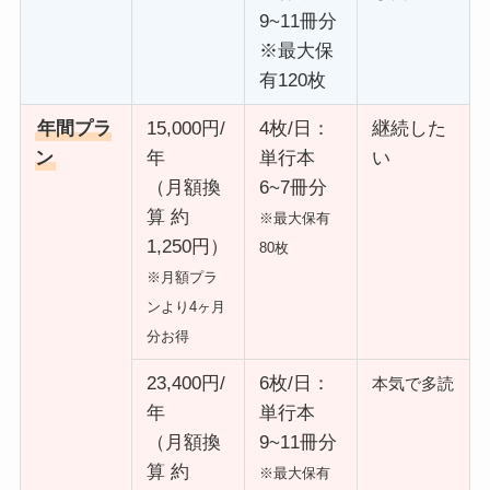
9~11冊分
※最大保
有120枚
年間プラ
15,000円/
4枚/日：
継続した
ン
年
単行本
い
（月額換
6~7冊分
算 約
※最大保有
1,250円）
80枚
※月額プラ
ンより4ヶ月
分お得
23,400円/
6枚/日：
本気で多読
年
単行本
（月額換
9~11冊分
算 約
※最大保有