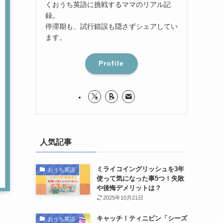
くおうち英語に挑戦するママのリアル記
録。
停滞期も、試行錯誤も隠さずシェアしてい
ます。
Profile
人気記事
ミライコイングリッシュを3年
おうち英語
使って気になった事5つ！失敗
や後悔デメリットは？
2025年10月21日
キャッチ！ティニピン「シーズ
おうち英語