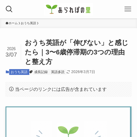
ホーム
おうち英語
おうち英語が「伸びない」と感じ
2026
たら｜3〜6歳停滞期の3つの理由
3/07
と整え方
2026年3月7日
おうち英語
成長記録
英語多読
当ページのリンクには広告が含まれています