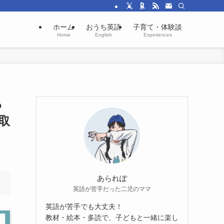
ホーム
おうち英語
子育て・体験談
Home
English
Experiences
っ
取
あられぽ
英語が苦手だった二児のママ
英語が苦手でも大丈夫！
教材・絵本・多読で、子どもと一緒に楽し