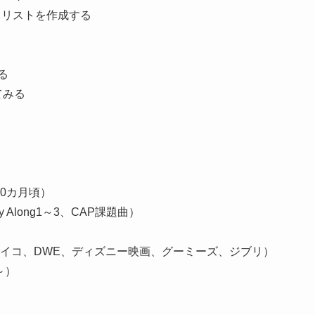
イリストを作成する
る
てみる
0カ月頃）
y Along1～3、CAP課題曲）
ミライコ、DWE、ディズニー映画、グーミーズ、ジブリ）
～）