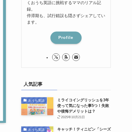
くおうち英語に挑戦するママのリアル記
録。
停滞期も、試行錯誤も隠さずシェアしてい
ます。
Profile
人気記事
ミライコイングリッシュを3年
おうち英語
使って気になった事5つ！失敗
や後悔デメリットは？
2025年10月21日
キャッチ！ティニピン「シーズ
おうち英語