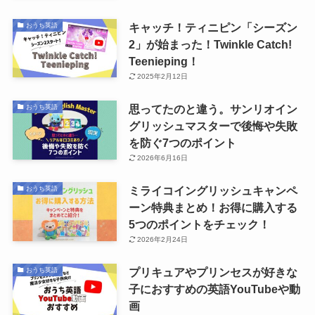
キャッチ！ティニピン「シーズン
おうち英語
2」が始まった！Twinkle Catch!
Teenieping！
2025年2月12日
思ってたのと違う。サンリオイン
おうち英語
グリッシュマスターで後悔や失敗
を防ぐ7つのポイント
2026年6月16日
ミライコイングリッシュキャンペ
おうち英語
ーン特典まとめ！お得に購入する
5つのポイントをチェック！
2026年2月24日
プリキュアやプリンセスが好きな
おうち英語
子におすすめの英語YouTubeや動
画