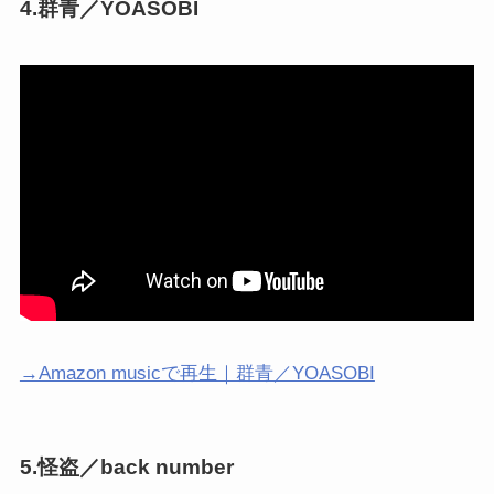
4.群青／YOASOBI
→Amazon musicで再生｜群青／YOASOBI
5.怪盗／back number