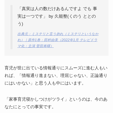
「真実は人の数だけあるんですよ でも 事
実は一つです」 by 久能整(くのう ととの
う)
出典元：ミステリと言う勿れ（ミステリというなか
れ）｜原作1巻：田村由美（2022年1月 テレビドラ
マ化：主演 菅田将暉）
育児が世に出ている情報通りにスムーズに進む人もい
れば、「情報通り進まない、理屈じゃない、正論通り
にはいかない」と思う人も中にはいます。
「家事育児寝かしつけがツライ」というのは、今のあ
なたにとっての事実です。