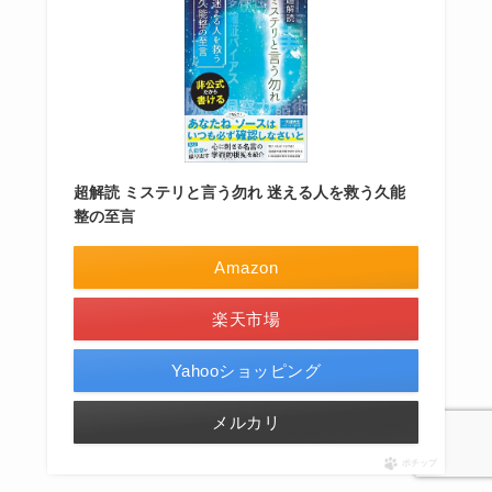
超解読 ミステリと言う勿れ 迷える人を救う久能
整の至言
Amazon
楽天市場
Yahooショッピング
メルカリ
ポチップ