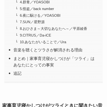
4.群青／YOASOBI
5.怪盗／back number
6.夜に駆ける／YOASOBI
7.SUN／星野源
8.おひさま～大切なあなたへ～／平原綾香
9.CITRUS／Da-iCE
10.あなたがいることで／Ura
音楽を聴くとツラさが解消される理由
まとめ｜家事育児寝かしつけが「ツライ」は
あなたにとっての事実
追記
家事育児寝かしつけがツライときに聞きたい音