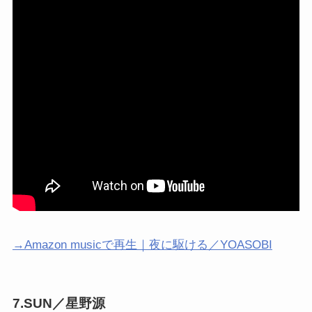
→Amazon musicで再生｜夜に駆ける／YOASOBI
7.SUN／星野源