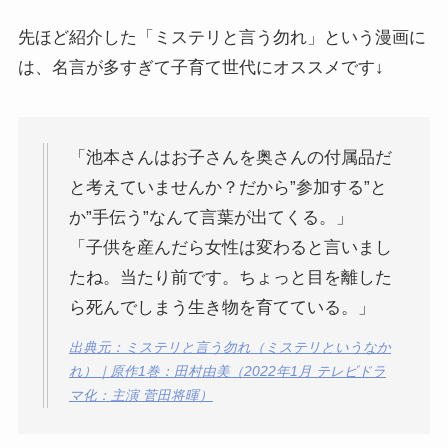
先ほど紹介した「ミステリと言う勿れ」という漫画に
は、名言が多すぎて子育て世代にオススメです↓
「池本さんはお子さんを奥さんの付属品だ
と考えていませんか？だから”参加する”と
か”手伝う”なんて言葉が出てくる。」
「子供を産んだら女性は変わると言いまし
たね。当たり前です。ちょっと目を離した
ら死んでしまう生き物を育てている。」
出典元：ミステリと言う勿れ（ミステリというなか
れ）｜原作1巻：田村由美（2022年1月 テレビドラ
マ化：主演 菅田将暉）