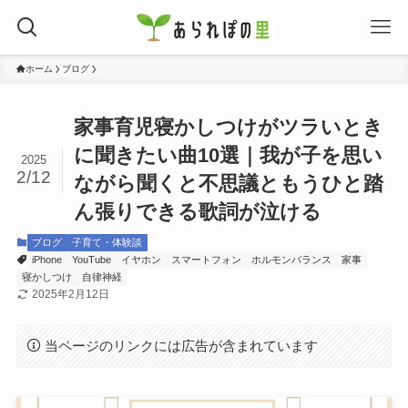
ホーム
ブログ
家事育児寝かしつけがツラいとき
に聞きたい曲10選｜我が子を思い
2025
2/12
ながら聞くと不思議ともうひと踏
ん張りできる歌詞が泣ける
ブログ
子育て・体験談
iPhone
YouTube
イヤホン
スマートフォン
ホルモンバランス
家事
寝かしつけ
自律神経
2025年2月12日
当ページのリンクには広告が含まれています