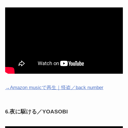
→Amazon musicで再生｜怪盗／back number
6.夜に駆ける／YOASOBI