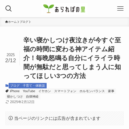
ホーム
ブログ
辛い寝かしつけ夜泣きが今すぐ至
福の時間に変わる神アイテム紹
2025
介！毎晩怒鳴る自分にイライラ時
2/12
間が無駄だと思ってしまう人に知
ってほしい3つの方法
ブログ
子育て・体験談
iPhone
YouTube
イヤホン
スマートフォン
ホルモンバランス
家事
寝かしつけ
自律神経
2025年2月12日
当ページのリンクには広告が含まれています